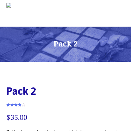
Pack 2
Pack 2
Rated
6
4.17
out of 5
$
35.00
based on
customer
ratings