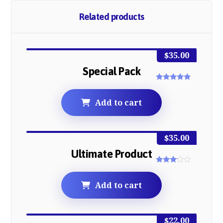
Related products
$
35.00
Special Pack
Rated
4.67
out of 5
Add to cart
$
35.00
Ultimate Product
Rated
3.00
out of
Add to cart
5
$
22.00